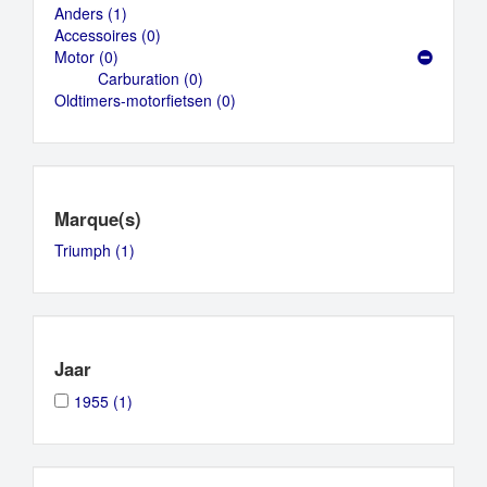
Anders (1)
Apply
Accessoires (0)
Anders
Apply
Motor (0)
Apply
filter
Accessoires
Carburation (0)
Motor
filter
Apply
Oldtimers-motorfietsen (0)
filter
Carburation
Apply
filter
Oldtimers-
motorfietsen
filter
Marque(s)
Triumph (1)
Apply
Triumph
filter
Jaar
Apply
Apply
1955 (1)
1955
1955
filter
filter