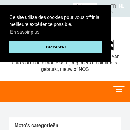
Overslaan
Inloggen
FR
NL
en
Over Classic-Parts
Het concept
Adverteerders
naar
Ce site utilise des cookies pour vous offrir la
de
meilleure expérience possible.
inhoud
gaan
En savoir plus.
J'accepte !
De site van
gratis advertenties
voor onderdelen van
auto's of oude motorfietsen, jongtimers en oldtimers,
gebruikt, nieuw of NOS
Toggl
naviga
Moto's categorieën