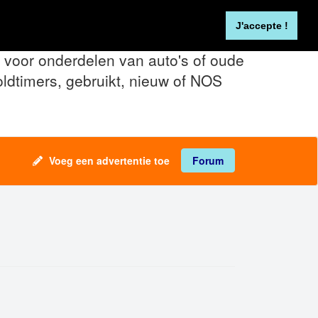
Inloggen
FR
NL
J'accepte !
voor onderdelen van auto's of oude
oldtimers, gebruikt, nieuw of NOS
Voeg een advertentie toe
Forum