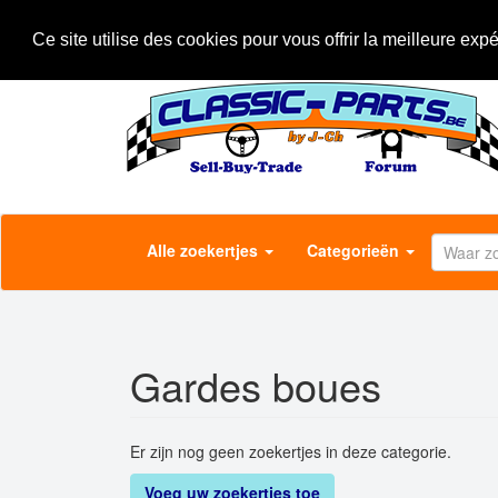
Overslaan
Over Classic-Parts
Het concept
Adverteer
en
Ce site utilise des cookies pour vous offrir la meilleure exp
naar
de
inhoud
gaan
Alle zoekertjes
Categorieën
Gardes boues
Er zijn nog geen zoekertjes in deze categorie.
Voeg uw zoekertjes toe