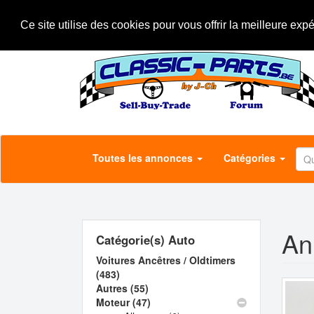
Aller
A propos
Le concept
Annonceurs
au
Ce site utilise des cookies pour vous offrir la meilleure exp
contenu
principal
Toutes les annonces
Catégories
An
Catégorie(s) Auto
Voitures Ancêtres / Oldtimers
(483)
Apply
Autres (55)
Voitures
Apply
Moteur (47)
Ancêtres
Autres
Apply