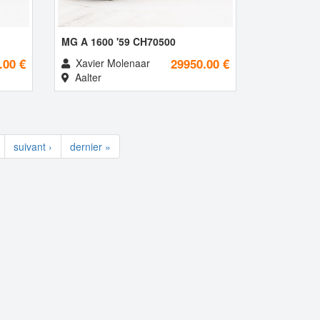
MG A 1600 '59 CH70500
.00 €
29950.00 €
Xavier Molenaar
Aalter
suivant ›
dernier »