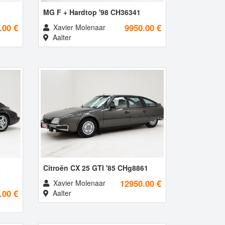
MG F + Hardtop '98 CH36341
.00 €
9950.00 €
Xavier Molenaar
Aalter
2
Citroën CX 25 GTI '85 CHg8861
12950.00 €
Xavier Molenaar
.00 €
Aalter