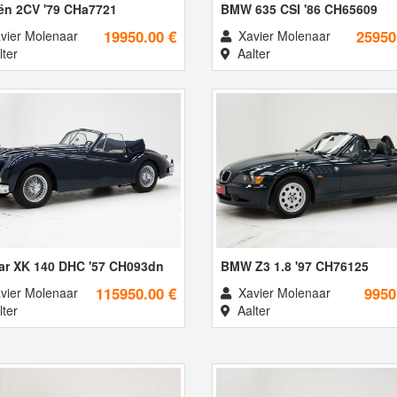
oën 2CV '79 CHa7721
BMW 635 CSI '86 CH65609
19950.00 €
25950
vier Molenaar
Xavier Molenaar
ter
Aalter
ar XK 140 DHC '57 CH093dn
BMW Z3 1.8 '97 CH76125
115950.00 €
9950
vier Molenaar
Xavier Molenaar
ter
Aalter