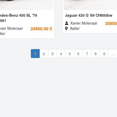
edes-Benz 450 SL '79
Jaguar 420 G '69 CH950bw
561
35950
Xavier Molenaar
24950.00 €
vier Molenaar
Aalter
ter
1
2
3
4
5
6
7
8
9
…