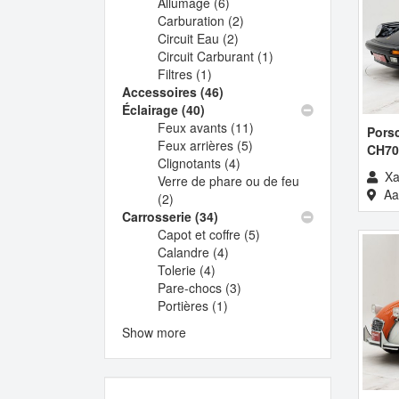
/
Allumage (6)
filter
Moteur
Apply
Oldtimers
Carburation (2)
filter
Allumage
Apply
filter
Circuit Eau (2)
filter
Apply
Carburation
Circuit Carburant (1)
Circuit
filter
Apply
Filtres (1)
Apply
Eau
Circuit
Accessoires (46)
Filtres
Apply
filter
Carburant
Éclairage (40)
Apply
filter
Accessoires
filter
Feux avants (11)
Éclairage
filter
Apply
Porsc
Feux arrières (5)
filter
Apply
Feux
CH70
Clignotants (4)
Apply
Feux
avants
Xa
Verre de phare ou de feu
Clignotants
arrières
filter
Aal
(2)
Apply
filter
filter
Carrosserie (34)
Verre
Apply
Capot et coffre (5)
de
Carrosserie
Apply
Calandre (4)
phare
filter
Apply
Capot
Tolerie (4)
ou
Apply
Calandre
et
Pare-chocs (3)
de
Tolerie
filter
Apply
coffre
Portières (1)
feu
filter
Apply
Pare-
filter
filter
Portières
chocs
Show more
filter
filter