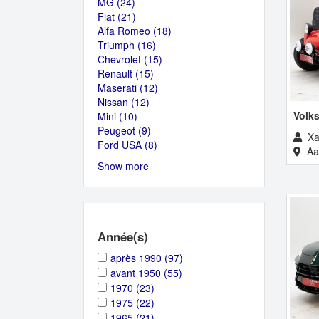
MG (24)
Apply
filter
Citroën
Fiat (21)
MG
Apply
filter
Alfa Romeo (18)
filter
Fiat
Apply
Triumph (16)
filter
Apply
Alfa
Chevrolet (15)
Triumph
Apply
Romeo
Renault (15)
Apply
filter
Chevrolet
filter
Maserati (12)
Renault
Apply
filter
Nissan (12)
Apply
filter
Maserati
Volk
Mini (10)
Apply
Nissan
filter
Peugeot (9)
Mini
filter
Apply
Xa
Ford USA (8)
filter
Peugeot
Apply
Aal
filter
Ford
Show more
USA
filter
Année(s)
Apply
Apply
après 1990 (97)
après
après
Apply
Apply
avant 1950 (55)
1990
1990
avant
avant
Apply
Apply
1970 (23)
filter
filter
1950
1950
1970
1970
Apply
Apply
1975 (22)
filter
filter
filter
filter
1975
1975
Apply
Apply
1965 (21)