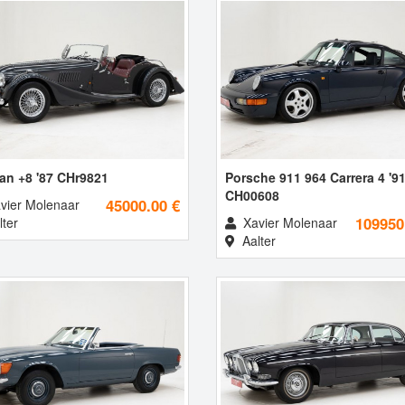
an +8 '87 CHr9821
Porsche 911 964 Carrera 4 '9
CH00608
45000.00 €
vier Molenaar
109950
ter
Xavier Molenaar
Aalter