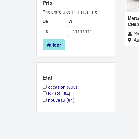
Prix
Prix entre 0 et 11,111,111 €
Merc
De
À
CH50
Xa
Aal
Valider
Etat
Apply
Apply
occasion (693)
occasion
occasion
Apply
Apply
N.O.S. (94)
filter
filter
N.O.S.
N.O.S.
Apply
Apply
nouveau (84)
filter
filter
nouveau
nouveau
filter
filter