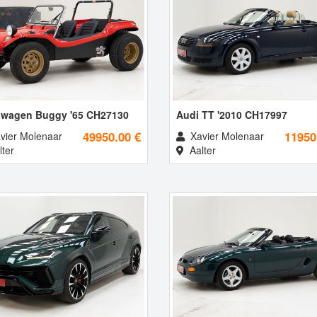
swagen Buggy '65 CH27130
Audi TT '2010 CH17997
49950.00 €
11950
vier Molenaar
Xavier Molenaar
ter
Aalter