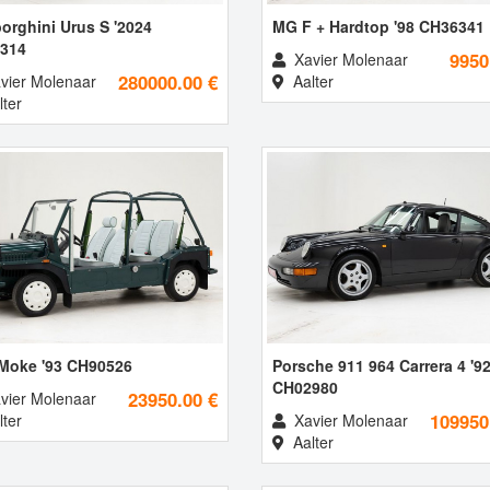
orghini Urus S '2024
MG F + Hardtop '98 CH36341
314
9950
Xavier Molenaar
280000.00 €
vier Molenaar
Aalter
ter
 Moke '93 CH90526
Porsche 911 964 Carrera 4 '9
CH02980
23950.00 €
vier Molenaar
109950
ter
Xavier Molenaar
Aalter