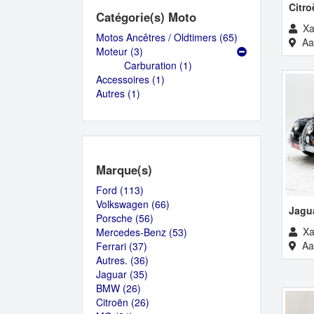
Citr
Catégorie(s) Moto
Xa
Motos Ancêtres / Oldtimers (65)
Apply
Aal
Moteur (3)
Apply
Motos
Carburation (1)
Moteur
Apply
Ancêtres
Accessoires (1)
filter
Apply
Carburation
/
Autres (1)
Apply
Accessoires
filter
Oldtimers
Autres
filter
filter
filter
Marque(s)
Ford (113)
Apply
Volkswagen (66)
Ford
Apply
Jagu
Porsche (56)
filter
Apply
Volkswagen
Xa
Mercedes-Benz (53)
Porsche
filter
Apply
Aal
Ferrari (37)
Apply
filter
Mercedes-
Autres. (36)
Ferrari
Apply
Benz
Jaguar (35)
filter
Apply
Autres.
filter
BMW (26)
Apply
Jaguar
filter
Citroën (26)
BMW
filter
Apply