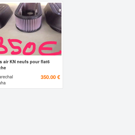
es air KN neufs pour flat6
che
350.00 €
rechal
ha