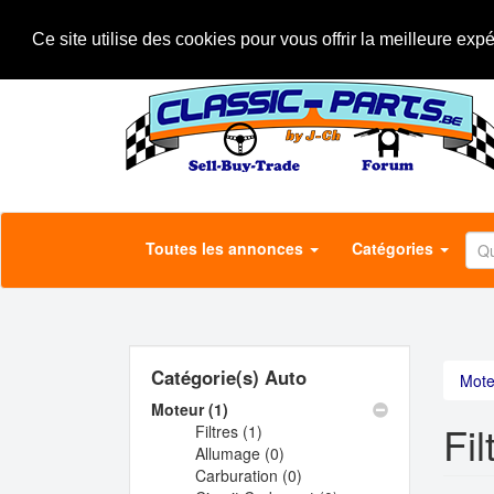
Aller
A propos
Le concept
Annonceurs
au
Ce site utilise des cookies pour vous offrir la meilleure exp
contenu
principal
Toutes les annonces
Catégories
Catégorie(s) Auto
Mote
Moteur (1)
Apply
Fil
Filtres (1)
Moteur
Apply
Allumage (0)
filter
Filtres
Apply
Carburation (0)
filter
Allumage
Apply