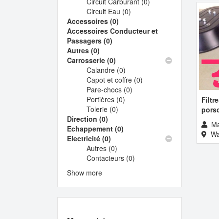
Circuit Carburant (0)
filter
Carburation
Apply
Circuit Eau (0)
Apply
filter
Circuit
Accessoires (0)
Apply
Circuit
Carburant
Accessoires Conducteur et
Accessoires
Eau
filter
Passagers (0)
Apply
filter
filter
Autres (0)
Apply
Accessoires
Carrosserie (0)
Autres
Conducteur
Apply
Calandre (0)
filter
et
Carrosserie
Apply
Capot et coffre (0)
Passagers
filter
Calandre
Apply
Pare-chocs (0)
filter
filter
Apply
Capot
Portières (0)
Apply
Pare-
et
Filtr
Tolerie (0)
Apply
Portières
chocs
coffre
pors
Direction (0)
Apply
Tolerie
filter
filter
filter
Ma
Echappement (0)
Direction
filter
Apply
Wa
Electricité (0)
filter
Apply
Echappement
Autres (0)
Electricité
Apply
filter
Contacteurs (0)
filter
Autres
Apply
filter
Contacteurs
Show more
filter