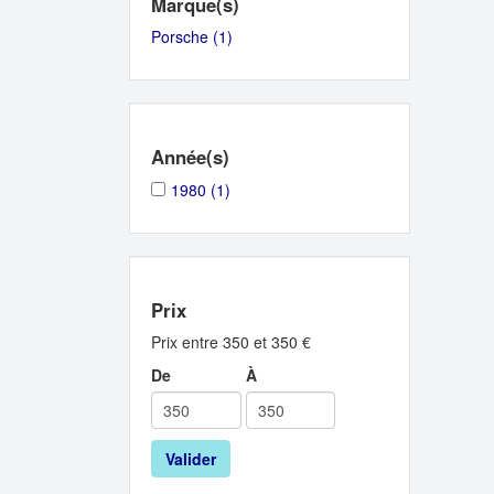
Marque(s)
Porsche (1)
Apply
Porsche
filter
Année(s)
Apply
Apply
1980 (1)
1980
1980
filter
filter
Prix
Prix entre 350 et 350 €
De
À
Valider