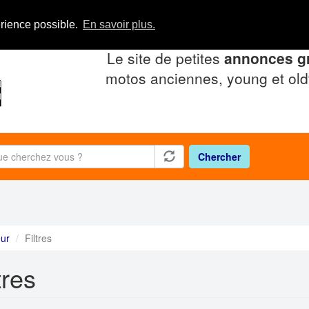
érience possible.
En savoir plus.
Le site de petites
annonces gr
motos anciennes, young et old
Chercher
ur
Filtres
tres