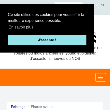
Aller
Se connecter
FR
NL
au
A propos
Le concept
Annonceurs
contenu
Ce site utilise des cookies pour vous offrir la
principal
meilleure expérience possible.
En savoir plus.
J'accepte !
Le site de petites
annonces gratuites
pour pièces de
voitures ou motos anciennes, young et oldtimer,
d’occasions, neuves ou NOS
Toggl
naviga
Eclairage
Phares avants