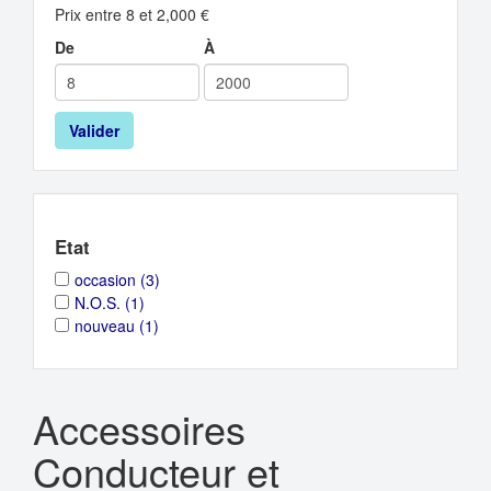
Prix entre 8 et 2,000 €
De
À
Valider
Etat
Apply
Apply
occasion (3)
occasion
occasion
Apply
Apply
N.O.S. (1)
filter
filter
N.O.S.
N.O.S.
Apply
Apply
nouveau (1)
filter
filter
nouveau
nouveau
filter
filter
Accessoires
Conducteur et