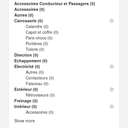
Accessoires Conducteur et Passagers (5)
Apply
Accessoires (0)
Apply
Accessoires
Autres (0)
Apply
Accessoires
Conducteur
Carrosserie (0)
Autres
Apply
filter
et
Calandre (0)
filter
Carrosserie
Apply
Passagers
Capot et coffre (0)
filter
Calandre
Apply
filter
Pare-chocs (0)
filter
Apply
Capot
Portières (0)
Apply
Pare-
et
Tolerie (0)
Apply
Portières
chocs
coffre
Direction (0)
Apply
Tolerie
filter
filter
filter
Echappement (0)
Direction
filter
Apply
Electricité (0)
filter
Apply
Echappement
Autres (0)
Electricité
Apply
filter
Contacteurs (0)
filter
Autres
Apply
Faisceau (0)
filter
Apply
Contacteurs
Extérieur (0)
Apply
Faisceau
filter
Rétroviseurs (0)
Extérieur
filter
Apply
Freinage (0)
Apply
filter
Rétroviseurs
Intérieur (0)
Apply
Freinage
filter
Accessoires (0)
Intérieur
filter
Apply
filter
Accessoires
Show more
filter