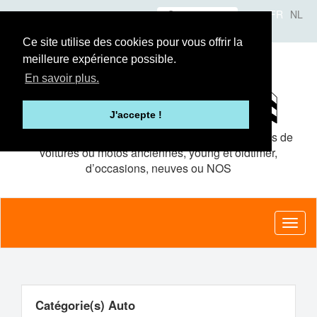
Aller
Se connecter
FR
NL
au
A propos
Le concept
Annonceurs
contenu
Ce site utilise des cookies pour vous offrir la
principal
meilleure expérience possible.
En savoir plus.
J'accepte !
Le site de petites
annonces gratuites
pour pièces de
voitures ou motos anciennes, young et oldtimer,
d’occasions, neuves ou NOS
Toggl
naviga
Catégorie(s) Auto