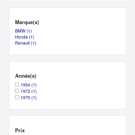
Marque(s)
BMW (1)
Apply
Honda (1)
BMW
Apply
Renault (1)
filter
Honda
Apply
filter
Renault
filter
Année(s)
Apply
Apply
1954 (1)
1954
1954
Apply
Apply
1972 (1)
filter
filter
1972
1972
Apply
Apply
1975 (1)
filter
filter
1975
1975
filter
filter
Prix