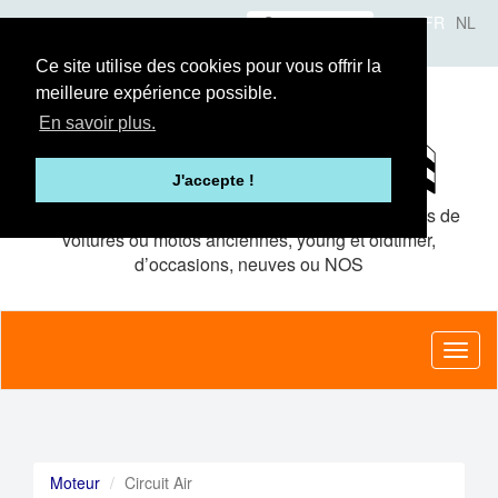
Aller
Se connecter
FR
NL
au
A propos
Le concept
Annonceurs
contenu
Ce site utilise des cookies pour vous offrir la
principal
meilleure expérience possible.
En savoir plus.
J'accepte !
Le site de petites
annonces gratuites
pour pièces de
voitures ou motos anciennes, young et oldtimer,
d’occasions, neuves ou NOS
Toggl
naviga
Moteur
Circuit Air