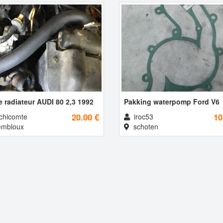
e radiateur AUDI 80 2,3 1992
Pakking waterpomp Ford V6
20.00 €
10
chicomte
iroc53
mbloux
schoten