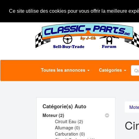
Aller
A propos
Le concept
Annonceurs
au
Ce site utilise des cookies pour vous offrir la meilleure exp
contenu
principal
Toutes les annonces
Catégories
Catégorie(s) Auto
Mote
Moteur (2)
Apply
Ci
Circuit Eau (2)
Moteur
Apply
Allumage (0)
filter
Apply
Circuit
Carburation (0)
Allumage
Eau
Apply