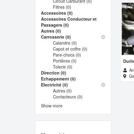
Circuit Carburant (0)
filter
filter
Carburation
Apply
Filtres (0)
Apply
filter
Circuit
Accessoires (0)
Filtres
Apply
Carburant
Accessoires Conducteur et
filter
Accessoires
filter
Passagers (0)
Apply
filter
Autres (0)
Apply
Accessoires
Carrosserie (0)
Autres
Conducteur
Apply
Calandre (0)
filter
et
Carrosserie
Apply
Capot et coffre (0)
Passagers
filter
Calandre
Apply
Pare-chocs (0)
filter
filter
Apply
Capot
Portières (0)
Apply
Pare-
et
Durit
Tolerie (0)
Apply
Portières
chocs
coffre
Ar
Direction (0)
Apply
Tolerie
filter
filter
filter
Ge
Echappement (0)
Direction
filter
Apply
Electricité (0)
filter
Apply
Echappement
Autres (0)
Electricité
Apply
filter
Contacteurs (0)
filter
Autres
Apply
filter
Contacteurs
Show more
filter