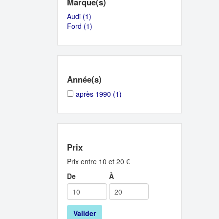
Marque(s)
Audi (1)
Apply
Ford (1)
Audi
Apply
filter
Ford
filter
Année(s)
Apply
Apply
après 1990 (1)
après
après
1990
1990
filter
filter
Prix
Prix entre 10 et 20 €
De
À
Valider