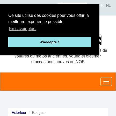
Aller
Se connecter
FR
NL
au
A propos
Le concept
Annonceurs
contenu
Ce site utilise des cookies pour vous offrir la
principal
meilleure expérience possible.
En savoir plus.
J'accepte !
Le site de petites
annonces gratuites
pour pièces de
voitures ou motos anciennes, young et oldtimer,
d’occasions, neuves ou NOS
Toggl
naviga
Extérieur
Badges