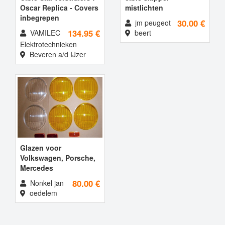
Oscar Replica - Covers
mistlichten
inbegrepen
30.00 €
jm peugeot
134.95 €
VAMILEC
beert
Elektrotechnieken
Beveren a/d IJzer
Glazen voor
Volkswagen, Porsche,
Mercedes
80.00 €
Nonkel jan
oedelem