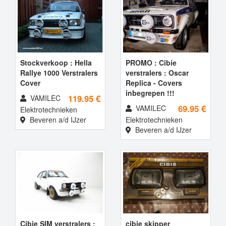
Stockverkoop : Hella
PROMO : Cibie
Rallye 1000 Verstralers
verstralers : Oscar
Cover
Replica - Covers
inbegrepen !!!
119.95 €
VAMILEC
69.95 €
VAMILEC
Elektrotechnieken
Beveren a/d IJzer
Elektrotechnieken
Beveren a/d IJzer
Cibie SIM verstralers :
cibie skipper