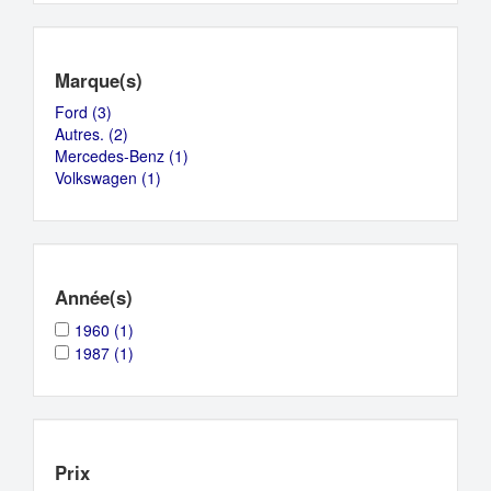
Marque(s)
Ford (3)
Apply
Autres. (2)
Ford
Apply
Mercedes-Benz (1)
filter
Autres.
Apply
Volkswagen (1)
filter
Apply
Mercedes-
Volkswagen
Benz
filter
filter
Année(s)
Apply
Apply
1960 (1)
1960
1960
Apply
Apply
1987 (1)
filter
filter
1987
1987
filter
filter
Prix