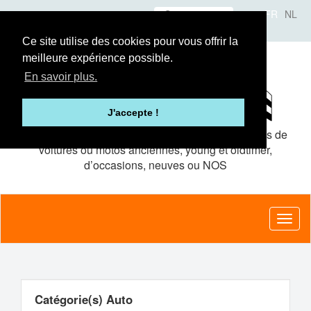
Aller
Se connecter
FR
NL
au
A propos
Le concept
Annonceurs
contenu
Ce site utilise des cookies pour vous offrir la
principal
meilleure expérience possible.
En savoir plus.
J'accepte !
Le site de petites
annonces gratuites
pour pièces de
voitures ou motos anciennes, young et oldtimer,
d’occasions, neuves ou NOS
Toggl
naviga
Catégorie(s) Auto