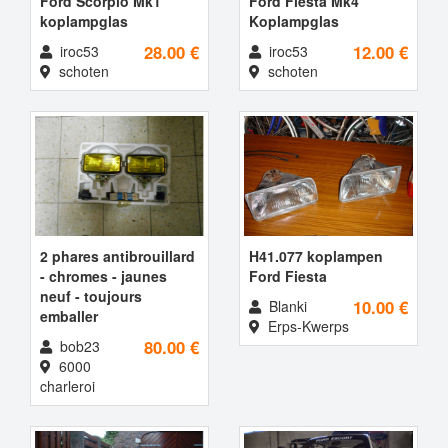
Ford Scorpio Mk1
Ford Fiesta Mk4
koplampglas
Koplampglas
28.00 €
12.00 €
iroc53
iroc53
schoten
schoten
2 phares antibrouillard
H41.077 koplampen
- chromes - jaunes
Ford Fiesta
neuf - toujours
10.00 €
Blanki
emballer
Erps-Kwerps
80.00 €
bob23
6000
charleroi