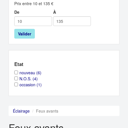
Prix entre 10 et 135 €
De
À
Valider
Etat
Apply
Apply
nouveau (6)
nouveau
nouveau
Apply
Apply
N.O.S. (4)
filter
filter
N.O.S.
N.O.S.
Apply
Apply
occasion (1)
filter
filter
occasion
occasion
filter
filter
Éclairage
Feux avants
Feux avants