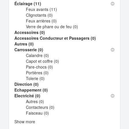
Éclairage (11)
Apply
Feux avants (11)
Éclairage
Apply
Clignotants (0)
filter
Apply
Feux
Feux arrières (0)
Clignotants
Apply
avants
Verre de phare ou de feu (0)
filter
Feux
filter
Apply
Accessoires (0)
Apply
arrières
Verre
Accessoires Conducteur et Passagers (0)
Accessoires
filter
de
Apply
Autres (0)
Apply
filter
phare
Accessoires
Carrosserie (0)
Autres
Apply
ou
Conducteur
Calandre (0)
filter
Carrosserie
Apply
de
et
Capot et coffre (0)
filter
Calandre
Apply
feu
Passagers
Pare-chocs (0)
filter
Apply
Capot
filter
filter
Portières (0)
Apply
Pare-
et
Tolerie (0)
Apply
Portières
chocs
coffre
Direction (0)
Apply
Tolerie
filter
filter
filter
Echappement (0)
Direction
filter
Apply
Electricité (0)
filter
Apply
Echappement
Autres (0)
Electricité
Apply
filter
Contacteurs (0)
filter
Autres
Apply
Faisceau (0)
filter
Apply
Contacteurs
Faisceau
filter
Show more
filter