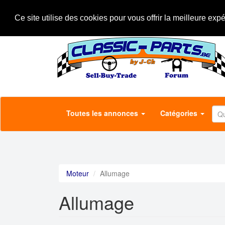
Aller
A propos
Le concept
Annonceurs
au
Ce site utilise des cookies pour vous offrir la meilleure exp
contenu
principal
Toutes les annonces
Catégories
Moteur
Allumage
Allumage