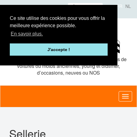
Aller
Se connecter
FR
NL
au
A propos
Le concept
Annonceurs
contenu
Ce site utilise des cookies pour vous offrir la
principal
meilleure expérience possible.
En savoir plus.
J'accepte !
Le site de petites
annonces gratuites
pour pièces de
voitures ou motos anciennes, young et oldtimer,
d’occasions, neuves ou NOS
Toggl
naviga
Sellerie