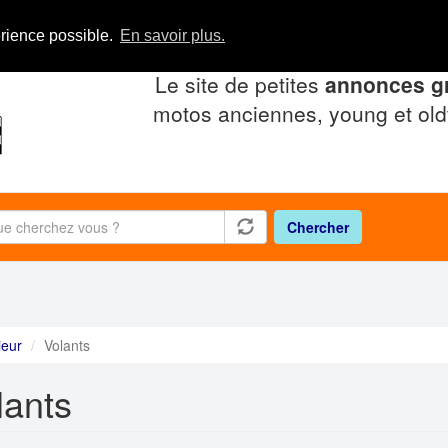
érience possible.
En savoir plus.
Le site de petites
annonces gr
motos anciennes, young et old
Chercher
ieur
Volants
lants