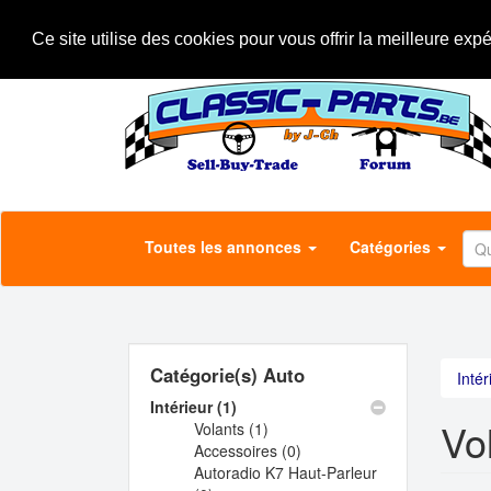
Aller
A propos
Le concept
Annonceurs
au
Ce site utilise des cookies pour vous offrir la meilleure exp
contenu
principal
Toutes les annonces
Catégories
Catégorie(s) Auto
Intér
Intérieur (1)
Apply
Vo
Volants (1)
Intérieur
Apply
Accessoires (0)
filter
Volants
Apply
Autoradio K7 Haut-Parleur
filter
Accessoires