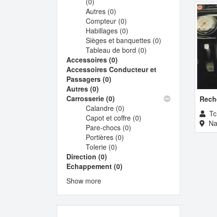
(0)
Apply
filter
Autres (0)
Autoradio
Apply
Compteur (0)
K7
Autres
Apply
Habillages (0)
Haut-
filter
Compteur
Apply
Sièges et banquettes (0)
Parleur
filter
Habillages
Apply
Tableau de bord (0)
filter
filter
Apply
Sièges
Accessoires (0)
Apply
Tableau
et
Accessoires Conducteur et
Accessoires
de
banquettes
Passagers (0)
Apply
filter
bord
filter
Autres (0)
Apply
Accessoires
filter
Carrosserie (0)
Autres
Conducteur
Apply
Rech
Calandre (0)
filter
et
Carrosserie
Apply
Tc
Capot et coffre (0)
Passagers
filter
Calandre
Apply
Na
Pare-chocs (0)
filter
filter
Apply
Capot
Portières (0)
Apply
Pare-
et
Tolerie (0)
Apply
Portières
chocs
coffre
Direction (0)
Apply
Tolerie
filter
filter
filter
Echappement (0)
Direction
filter
Apply
filter
Echappement
Show more
filter