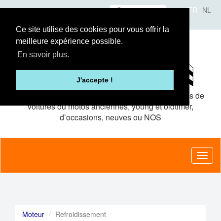
Aller
Se connecter
FR
NL
au
A propos
Le concept
Annonceurs
contenu
Ce site utilise des cookies pour vous offrir la
principal
meilleure expérience possible.
En savoir plus.
J'accepte !
Le site de petites
annonces gratuites
pour pièces de
voitures ou motos anciennes, young et oldtimer,
d’occasions, neuves ou NOS
Toggl
naviga
Moteur
Refroidissement