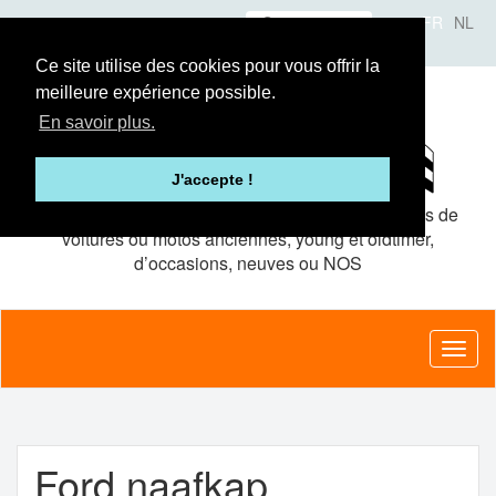
Aller
Se connecter
FR
NL
au
A propos
Le concept
Annonceurs
contenu
Ce site utilise des cookies pour vous offrir la
principal
meilleure expérience possible.
En savoir plus.
J'accepte !
Le site de petites
annonces gratuites
pour pièces de
voitures ou motos anciennes, young et oldtimer,
d’occasions, neuves ou NOS
Toggl
naviga
Ford naafkap